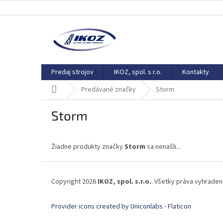
Prejsť
na
obsah
Predaj strojov
IKOZ, spol. s r.o.
Kontakty
Domov
Predávané značky
Storm
Storm
Žiadne produkty značky
Storm
sa nenašli...
Z
á
Copyright 2026
IKOZ, spol. s.r.o.
. Všetky práva vyhrade
p
ä
Provider icons created by Uniconlabs - Flaticon
t
i