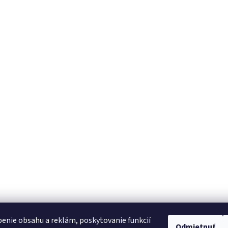
enie obsahu a reklám, poskytovanie funkcií
Odmietnuť