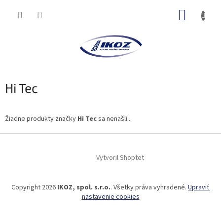
Prejsť
NÁKUP
na
obsah
KOŠÍK
Hi Tec
Žiadne produkty značky
Hi Tec
sa nenašli...
Z
á
Vytvoril Shoptet
p
ä
t
Copyright 2026
IKOZ, spol. s.r.o.
. Všetky práva vyhradené.
Upraviť
i
nastavenie cookies
e