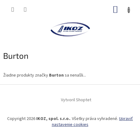
Prejsť
NÁKUP
na
obsah
KOŠÍK
Burton
Žiadne produkty značky
Burton
sa nenašli...
Z
á
Vytvoril Shoptet
p
ä
t
Copyright 2026
IKOZ, spol. s.r.o.
. Všetky práva vyhradené.
Upraviť
i
nastavenie cookies
e